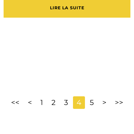
LIRE LA SUITE
<<
<
1
2
3
4
5
>
>>