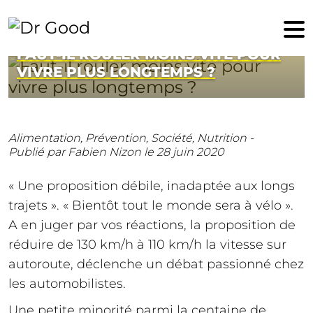
28 juin 2020
FAUT-IL ROULER MOINS VITE POUR
VIVRE PLUS LONGTEMPS ?
Alimentation,
Prévention,
Société,
Nutrition -
Publié par Fabien Nizon
le 28 juin 2020
« Une proposition débile, inadaptée aux longs
trajets ». « Bientôt tout le monde sera à vélo ».
A en juger par vos réactions, la proposition de
réduire de 130 km/h à 110 km/h la vitesse sur
autoroute, déclenche un débat passionné chez
les automobilistes.
Une petite minorité parmi la centaine de