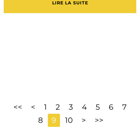
LIRE LA SUITE
<<
<
1
2
3
4
5
6
7
8
9
10
>
>>