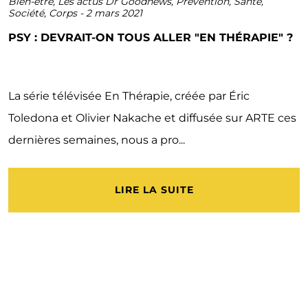
Bien-être
,
Les actus Dr Goodnews
,
Prévention
,
Santé
,
Société
,
Corps
-
2 mars 2021
PSY : DEVRAIT-ON TOUS ALLER "EN THÉRAPIE" ?
La série télévisée En Thérapie, créée par Éric
Toledona et Olivier Nakache et diffusée sur ARTE ces
dernières semaines, nous a pro...
LIRE LA SUITE