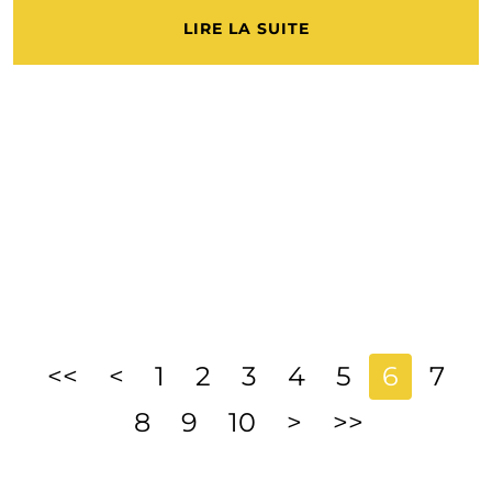
LIRE LA SUITE
<<
<
1
2
3
4
5
6
7
8
9
10
>
>>