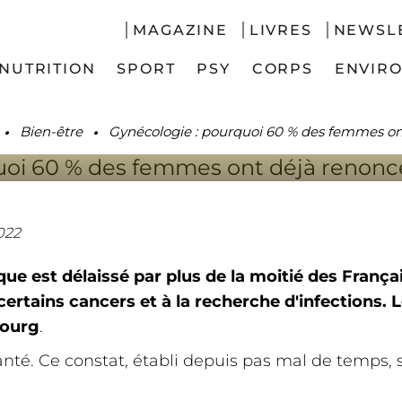
OGIE : POURQUOI 6
MAGAZINE
LIVRES
NEWSL
ONT DÉJÀ RENONCÉ
NUTRITION
SPORT
PSY
CORPS
ENVIR
.
.
Bien-être
Gynécologie : pourquoi 60 % des femmes on
2022
ue est délaissé par plus de la moitié des Français
certains cancers et à la recherche d'infections. 
bourg
.
té. Ce constat, établi depuis pas mal de temps, s'