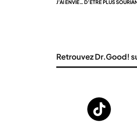
J’AI ENVIE… D’ÊTRE PLUS SOURIA
Retrouvez Dr.Good! su