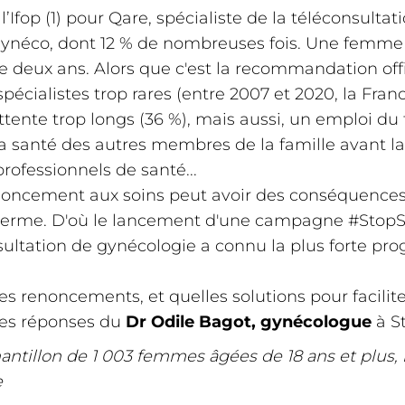
’Ifop (1) pour Qare, spécialiste de la téléconsulta
gynéco, dont 12 % de nombreuses fois. Une femme
de deux ans. Alors que c'est la recommandation offi
pécialistes trop rares (entre 2007 et 2020, la Fra
ttente trop longs (36 %), mais aussi, un emploi du
la santé des autres membres de la famille avant l
professionnels de santé...
noncement aux soins peut avoir des conséquences 
terme. D'où le lancement d'une campagne #StopSac
sultation de gynécologie a connu la plus forte pro
 renoncements, et quelles solutions pour faciliter
Les réponses du
Dr Odile Bagot, gynécologue
à S
hantillon de 1 003 femmes âgées de 18 ans et plus, 
e